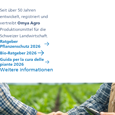
Seit über 50 Jahren
entwickelt, registriert und
vertreibt
Omya Agro
Produktionsmittel für die
Schweizer Landwirtschaft.​
Ratgeber
wird
Pflanzenschutz 2026
in
Bio-Ratgeber 2026
wird
einer
Guida per la cura delle
in
neuen
wird
piante 2026
einer
Registerkarte
in
Weitere informationen
neuen
geöffnet
einer
Registerkarte
neuen
geöffnet
Registerkarte
geöffnet