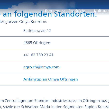
Über uns
Produkte
Kulture
 an folgenden Standorten:
 des ganzen Omya Konzerns.
​Baslerstrasse 42
​4665 Oftringen
​+41 62 789 23 41
​agro.ch​@omya.com​
Anfahrtsplan Omya Oftringen
Zentrallager am Standort Industriestrasse in Oftringen aus g
, sowie der Schweizer Markt in den Segmenten Papier, Kunssto