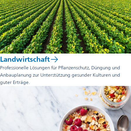
Landwirtschaft
Professionelle Lösungen für Pflanzenschutz, Düngung und
Anbauplanung zur Unterstützung gesunder Kulturen und
guter Erträge.
opens
in
a
new
tab