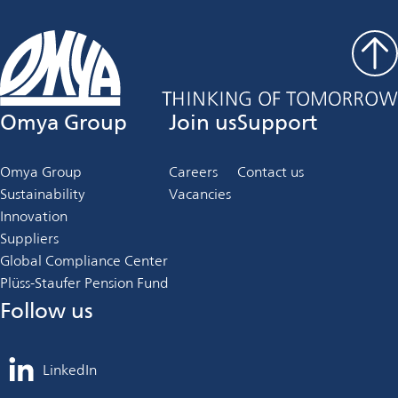
Omya Group
Join us
Support
Omya Group
Careers
Contact us
Sustainability
Vacancies
Innovation
Suppliers
Global Compliance Center
Plüss-Staufer Pension Fund
Follow us
LinkedIn
opens