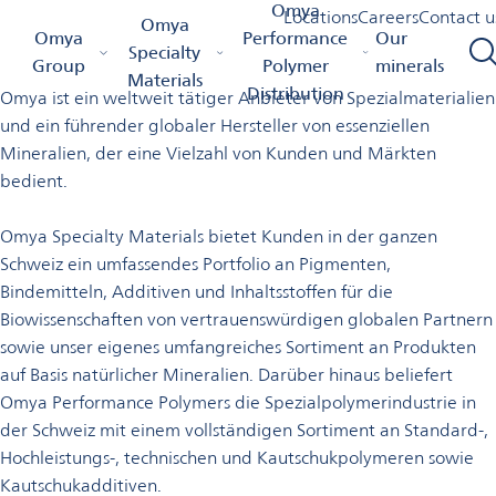
Willkommen bei Omya in der
Omya
Locations
Careers
Contact u
Omya
Omya Homepage
Omya Group
Locations
Omya
Performance
Our
Schweiz
Specialty
Group
Polymer
minerals
Materials
Distribution
Omya ist ein weltweit tätiger Anbieter von Spezialmaterialien
und ein führender globaler Hersteller von essenziellen
Mineralien, der eine Vielzahl von Kunden und Märkten
bedient.
Omya Specialty Materials bietet Kunden in der ganzen
Schweiz ein umfassendes Portfolio an Pigmenten,
Bindemitteln, Additiven und Inhaltsstoffen für die
Biowissenschaften von vertrauenswürdigen globalen Partnern
sowie unser eigenes umfangreiches Sortiment an Produkten
auf Basis natürlicher Mineralien. Darüber hinaus beliefert
Omya Performance Polymers die Spezialpolymerindustrie in
der Schweiz mit einem vollständigen Sortiment an Standard-,
Hochleistungs-, technischen und Kautschukpolymeren sowie
Kautschukadditiven.