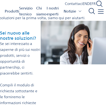
Contattaci
Contattaci
EN
DE
FR
Italia
Servizio
Chi
I nostri
Prodotti
Notizie
Che tu sia un partner di lunga data o stia esplorando le nostre
tecnico
siamo
esperti
soluzioni per la prima volta, siamo qui per aiutarti.
Sei nuovo alle
nostre soluzioni?
Se sei interessato a
saperne di più sui nostri
prodotti, servizi o
opportunità di
partnership, ci
piacerebbe sentirti.
Compili il modulo di
richiesta sottostante e
le forniremo le
informazioni richieste