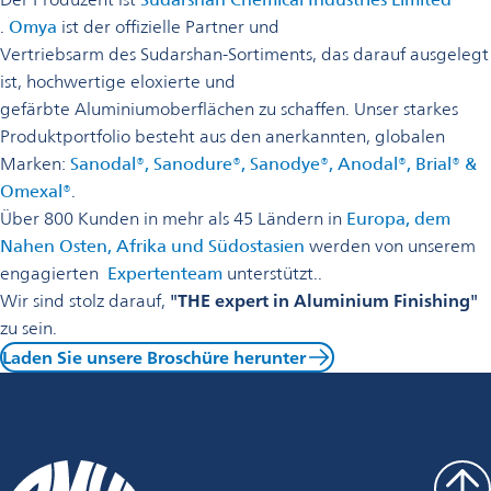
wird
.
Omya
ist der offizielle Partner und
in
Vertriebsarm des Sudarshan-Sortiments, das darauf ausgelegt
einer
ist, hochwertige eloxierte und
neuen
gefärbte Aluminiumoberflächen zu schaffen. Unser starkes
Registerkarte
Produktportfolio besteht aus den anerkannten, globalen
geöffnet
Marken:
Sanodal®, Sanodure®, Sanodye®, Anodal®, Brial® &
wird
Omexal®
.
in
Über 800 Kunden in mehr als 45 Ländern in
Europa, dem
einer
Nahen Osten, Afrika und Südostasien
werden von unserem
neuen
engagierten
Expertenteam
unterstützt..
Registerkarte
Wir sind stolz darauf,
"THE expert in Aluminium Finishing"
geöffnet
zu sein.
Laden Sie unsere Broschüre herunter
wird
in
einer
neuen
Registerkarte
geöffnet