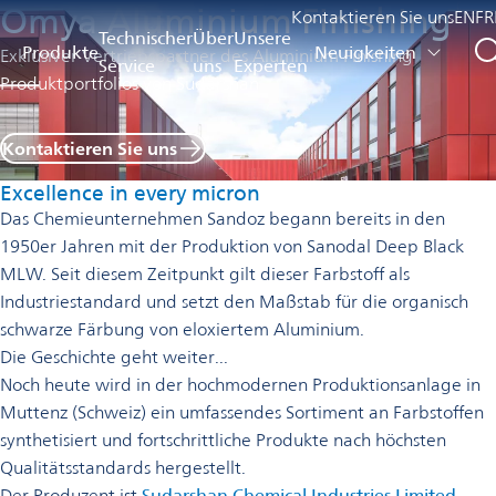
Omya Aluminium Finishing
Kontaktieren Sie uns
EN
FR
Technischer
Über
Unsere
Produkte
Neuigkeiten
Exklusiver Vertriebspartner des Aluminium Finishing
Service
uns
Experten
Produktportfolios von Sudarshan
Kontaktieren Sie uns
Excellence in every micron
Das Chemieunternehmen Sandoz begann bereits in den
1950er Jahren mit der Produktion von Sanodal Deep Black
MLW. Seit diesem Zeitpunkt gilt dieser Farbstoff als
Industriestandard und setzt den Maßstab für die organisch
schwarze Färbung von eloxiertem Aluminium.
Die Geschichte geht weiter...
Noch heute wird in der hochmodernen Produktionsanlage in
Muttenz (Schweiz) ein umfassendes Sortiment an Farbstoffen
synthetisiert und fortschrittliche Produkte nach höchsten
Qualitätsstandards hergestellt.
Der Produzent ist
Sudarshan Chemical Industries Limited