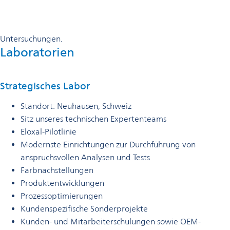
Unser technischer Support
Schweiz
Technischer Service
Omya bietet ein umfassendes Spektrum an technischen Dienstl
Untersuchungen.
Laboratorien
Strategisches Labor
Standort: Neuhausen, Schweiz
Sitz unseres technischen Expertenteams
Eloxal-Pilotlinie
Modernste Einrichtungen zur Durchführung von
anspruchsvollen Analysen und Tests
Farbnachstellungen
Produktentwicklungen
Prozessoptimierungen
Kundenspezifische Sonderprojekte
Kunden- und Mitarbeiterschulungen sowie OEM-