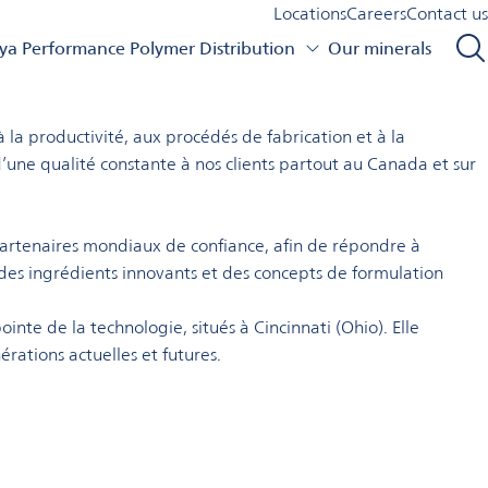
Locations
Careers
Contact us
a Performance Polymer Distribution
Our minerals
aux de spécialité, au service d’une vaste gamme de clients et
à la productivité, aux procédés de fabrication et à la
’une qualité constante à nos clients partout au Canada et sur
artenaires mondiaux de confiance, afin de répondre à
des ingrédients innovants et des concepts de formulation
nte de la technologie, situés à Cincinnati (Ohio). Elle
rations actuelles et futures.