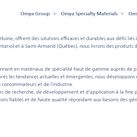
nada
Omya Group
Omya Specialty Materials
Omy
ssentiels de même qu’un distributeur international de matéri
one, offrent des solutions efficaces et durables aux défis liés 
ntario) et à Saint-Armand (Québec), nous livrons des produits d
ionnant en matériaux de spécialité haut de gamme auprès de p
 près les tendances actuelles et émergentes, nous développons 
s consommateurs et de l’industrie.
s de recherche, de développement et d’application à la fine poi
ions fiables et de haute qualité répondant aux besoins des géné