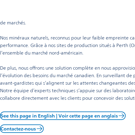
Bienvenue chez Omya au Ca
Omya Homepage
Omya Group
Locations
Omya est un producteur mondial de premier plan de minéraux e
de marchés.
Nos minéraux naturels, reconnus pour leur faible empreinte carb
performance. Grâce à nos sites de production situés à Perth (O
l’ensemble du marché nord-américain.
De plus, nous offrons une solution complète en nous approvis
l’évolution des besoins du marché canadien. En surveillant de
avant-gardistes qui s’alignent sur les attentes changeantes de
Notre équipe d’experts techniques s’appuie sur des laboratoire
collabore directement avec les clients pour concevoir des solut
See this page in English | Voir cette page en anglais
Contactez-nous