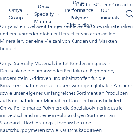
Willkommen bei Omya in
Omya
Locations
Careers
Contact u
Omya
Omya Homepage
Omya Group
Locations
Omya
Performance
Our
Deutschland
Specialty
Group
Polymer
minerals
Materials
Distribution
Omya ist ein weltweit tätiger Anbieter von Spezialmaterialien
und ein führender globaler Hersteller von essenziellen
Mineralien, der eine Vielzahl von Kunden und Märkten
bedient.
Omya Specialty Materials bietet Kunden im ganzen
Deutschland ein umfassendes Portfolio an Pigmenten,
Bindemitteln, Additiven und Inhaltsstoffen für die
Biowissenschaften von vertrauenswürdigen globalen Partnern
sowie unser eigenes umfangreiches Sortiment an Produkten
auf Basis natürlicher Mineralien. Darüber hinaus beliefert
Omya Performance Polymers die Spezialpolymerindustrie
im Deutschland mit einem vollständigen Sortiment an
Standard-, Hochleistungs-, technischen und
Kautschukpolymeren sowie Kautschukadditiven.