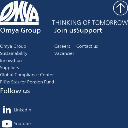
Omya Group
Join us
Support
Omya Group
Careers
Contact us
Sustainability
Vacancies
Innovation
Suppliers
Global Compliance Center
Plüss-Staufer Pension Fund
Follow us
LinkedIn
opens
in
Youtube
opens
a